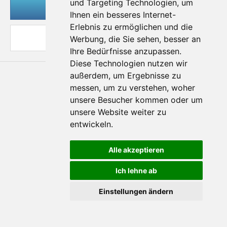
und Targeting Technologien, um
Kundenlogin
Ihnen ein besseres Internet-
Erlebnis zu ermöglichen und die
Desktop Ansicht
Werbung, die Sie sehen, besser an
Ihre Bedürfnisse anzupassen.
Diese Technologien nutzen wir
außerdem, um Ergebnisse zu
messen, um zu verstehen, woher
unsere Besucher kommen oder um
© 2013 - All rights reserved
Shopsoftware by
Gambio.de
© 2013
unsere Website weiter zu
entwickeln.
Alle akzeptieren
Ich lehne ab
Einstellungen ändern