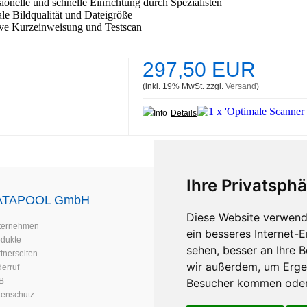
sionelle und schnelle Einrichtung durch Spezialisten
le Bildqualität und Dateigröße
ive
Kurzeinweisung und Testscan
297,50 EUR
(inkl. 19% MwSt. zzgl.
Versand
)
Details
Ihre Privatsphä
ATAPOOL GmbH
Support & Service
Diese Website verwend
ternehmen
Support Hotline
ein besseres Internet-
odukte
Scanner Reparatur
sehen, besser an Ihre 
tnerseiten
Scanner vor Ort Service
wir außerdem, um Erge
erruf
Scanner Ersatzteile
B
Scanner mieten
Besucher kommen oder 
tenschutz
Garantiebedingungen