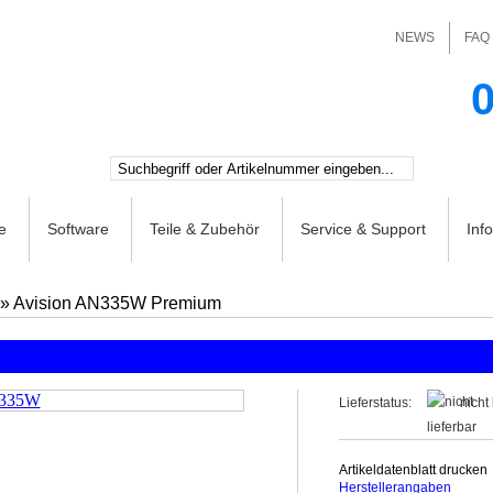
NEWS
FAQ
0
e
Software
Teile & Zubehör
Service & Support
Inf
»
Avision AN335W Premium
Lieferstatus:
nicht
Artikeldatenblatt drucken
Herstellerangaben