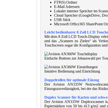
FTP(S) Ordner
E-Mail Adressen
Lokaler interner Speicher im Scann
Cloud Speicher
(GoogleDrive, Dro
USB Stick
Microsoft
Office365
SharePoint On
Leicht bedienbarer 8 Zoll LCD Touchd
Mit dem 8 Zoll LCD Touch-Display erlei
und das „Scannen zu Zielen“ als Verkn
Touchscreen sogar die Konfiguration un
Einfache Buttons zur Jobauswahl per To
Intuitive Bedienung und Einrichtung
Doppelrollen für optimale Einzug
Der Avision AN335W Netzwerkscanner b
Einzugszuverlässigkeit, bei der das Risik
Duplex Scanner für Karten und schwe
Der Avision AN335W Duplexscanner ka
Papierstärken von 50 bis 413 g/m2 und so