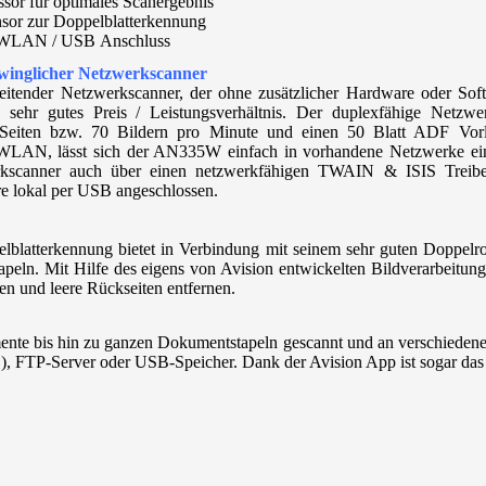
ssor für optimales Scanergebnis
nsor zur Doppelblatterkennung
/ WLAN / USB Anschluss
hwinglicher Netzwerkscanner
itender Netzwerkscanner, der ohne zusätzlicher Hardware oder Sof
ein sehr gutes Preis / Leistungsverhältnis. Der duplexfähige Netzwe
Seiten bzw. 70 Bildern pro Minute und einen 50 Blatt ADF Vorl
LAN, lässt sich der AN335W einfach in vorhandene Netzwerke ein
erkscanner auch über einen netzwerkfähigen TWAIN & ISIS Treib
re lokal per USB angeschlossen.
elblatterkennung bietet in Verbindung mit seinem sehr guten Doppelr
apeln. Mit Hilfe des
eigens von Avision entwickelten Bildverarbeitu
en und leere Rückseiten entfernen.
te bis hin zu ganzen Dokumentstapeln gescannt und an verschiedene 
, FTP-Server oder USB-Speicher. Dank der Avision App ist sogar das