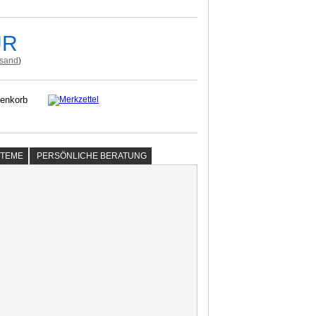
UR
rsand
)
STEME
PERSÖNLICHE BERATUNG