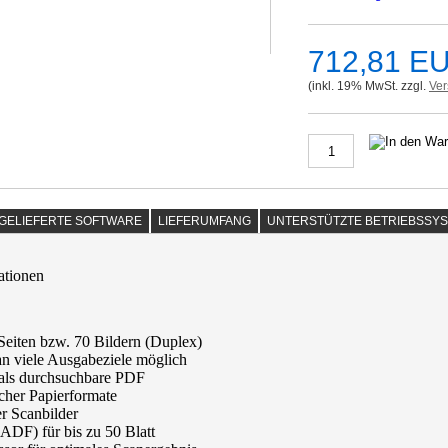
712,81 E
(inkl. 19% MwSt. zzgl.
Ve
TGELIEFERTE SOFTWARE
LIEFERUMFANG
UNTERSTÜTZTE BETRIEBSSY
eiten bzw. 70 Bildern (Duplex)
n viele Ausgabeziele möglich
als durchsuchbare PDF
icher Papierformate
r Scanbilder
DF) für bis zu 50 Blatt