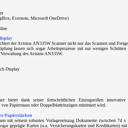
er
pBox, Evernote, Microsoft OneDrive)
line
isplay
chtert der Avision AN335W Scanner nicht nur das Scannen und Freigeb
üpfung lassen sich sogar Arbeitsprozesse mit nur wenigen Schritte
d Verwaltung des Avision AN335W.
uch Display
ietet dank seiner fortschrittlichen Einzugsrollen innovative P
o von Papierstaus oder Doppelblatteinzügen minimiert wird.
re Papierstärken
nn mit seinem robusten Vorlageneinzug Dokumente zwischen 74 x
gar geprägte Karten (u.a. Versicherungskarten und Kreditkarten) mit