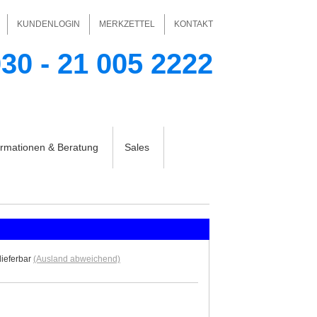
KUNDENLOGIN
MERKZETTEL
KONTAKT
30 - 21 005 2222
Ihr Warenkorb
Ihr Konto
keine Produkte
ormationen & Beratung
Sales
 lieferbar
(Ausland abweichend)