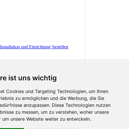
re ist uns wichtig
Informationen
et Cookies und Targeting Technologien, um Ihnen
Warum scannen?
Erlebnis zu ermöglichen und die Werbung, die Sie
Scanner Lexikon
Bedürfnisse anzupassen. Diese Technologien nutzen
Scan Software
bnisse zu messen, um zu verstehen, woher unsere
Beleglesung Data Extraktion
um unsere Website weiter zu entwickeln.
Dokumentenverwaltung
Widerruf