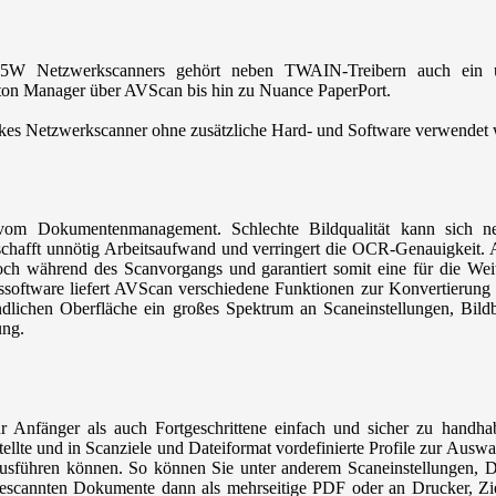
W Netzwerkscanners gehört neben TWAIN-Treibern auch ein umf
on Manager über AVScan bis hin zu Nuance PaperPort.
es Netzwerkscanner ohne zusätzliche Hard- und Software verwendet
vom Dokumentenmanagement. Schlechte Bildqualität kann sich neg
schafft unnötig Arbeitsaufwand und verringert die OCR-Genauigkeit.
h während des Scanvorgangs und garantiert somit eine für die Weite
gssoftware liefert AVScan verschiedene Funktionen zur Konvertierung
dlichen Oberfläche ein großes Spektrum an Scaneinstellungen, Bildb
ung.
r Anfänger als auch Fortgeschrittene einfach und sicher zu hand
llte und in Scanziele und Dateiformat vordefinierte Profile zur Auswah
usführen können. So können Sie unter anderem Scaneinstellungen, D
escannten Dokumente dann als mehrseitige PDF oder an Drucker, Zi