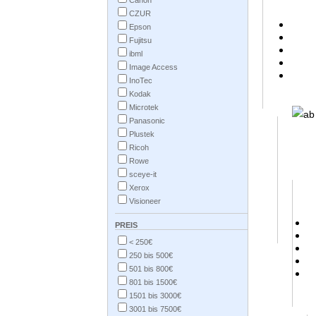
Canon
CZUR
Epson
Fujitsu
ibml
Image Access
InoTec
Kodak
Microtek
Panasonic
Plustek
Ricoh
Rowe
sceye-it
Xerox
Visioneer
PREIS
< 250€
250 bis 500€
501 bis 800€
801 bis 1500€
1501 bis 3000€
3001 bis 7500€