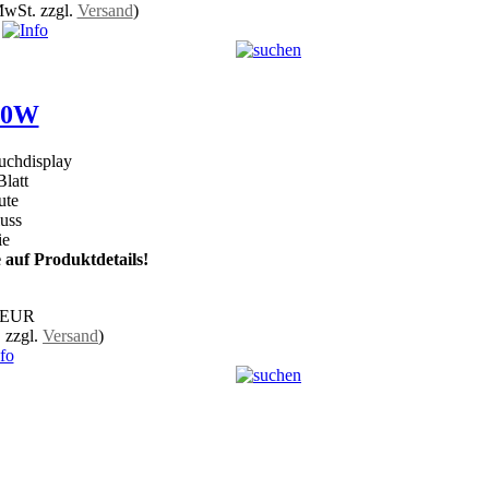
MwSt. zzgl.
Versand
)
00W
uchdisplay
latt
ute
uss
ie
 auf Produktdetails!
 EUR
 zzgl.
Versand
)