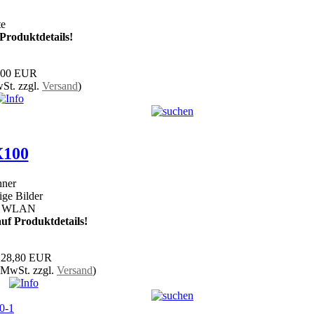
te
 Produktdetails!
,00 EUR
St. zzgl.
Versand
)
X100
nner
ige Bilder
mit WLAN
auf Produktdetails!
228,80 EUR
 MwSt. zzgl.
Versand
)