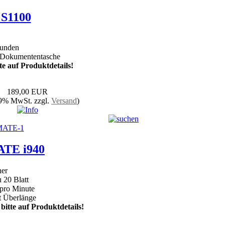
 S1100
kunden
 Dokumententasche
te auf Produktdetails!
189,00 EUR
19% MwSt. zzgl.
Versand
)
TE i940
ner
 20 Blatt
 pro Minute
t Überlänge
bitte auf Produktdetails!