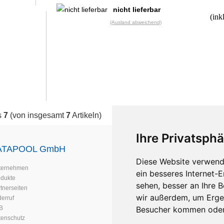
nicht lieferbar
(ink
(Ausland abweichend)
s
7
(von insgesamt
7
Artikeln)
Ihre Privatsphä
ATAPOOL GmbH
Support & Service
Diese Website verwend
ternehmen
Support Hotline
ein besseres Internet-
odukte
Scanner Reparatur
sehen, besser an Ihre 
tnerseiten
Scanner vor Ort Service
wir außerdem, um Erge
erruf
Scanner Ersatzteile
B
Scanner mieten
Besucher kommen oder 
tenschutz
Garantiebedingungen