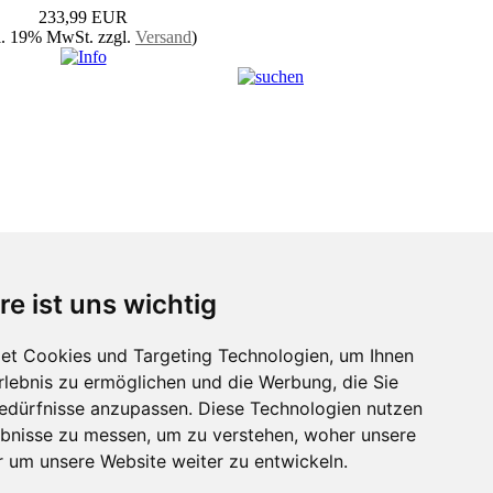
233,99 EUR
l. 19% MwSt. zzgl.
Versand
)
Seite:
1
re ist uns wichtig
Informationen
et Cookies und Targeting Technologien, um Ihnen
Warum scannen?
Erlebnis zu ermöglichen und die Werbung, die Sie
Scanner Lexikon
Bedürfnisse anzupassen. Diese Technologien nutzen
Scan Software
bnisse zu messen, um zu verstehen, woher unsere
Beleglesung Data Extraktion
Dokumentenverwaltung
um unsere Website weiter zu entwickeln.