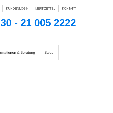
KUNDENLOGIN
MERKZETTEL
KONTAKT
30 - 21 005 2222
Ihr Warenkorb
Ihr Konto
keine Produkte
ormationen & Beratung
Sales