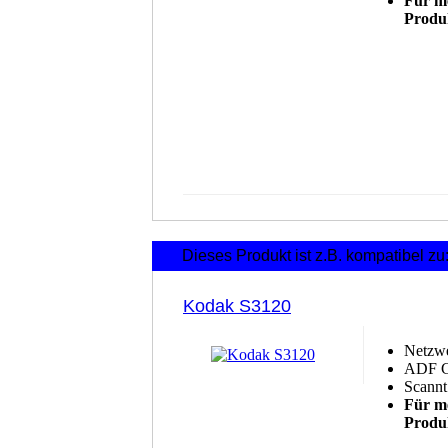
Für me
Produk
Dieses Produkt ist z.B. kompatibel zu
Kodak S3120
Netzwe
ADF Gr
Scannt
Für me
Produk