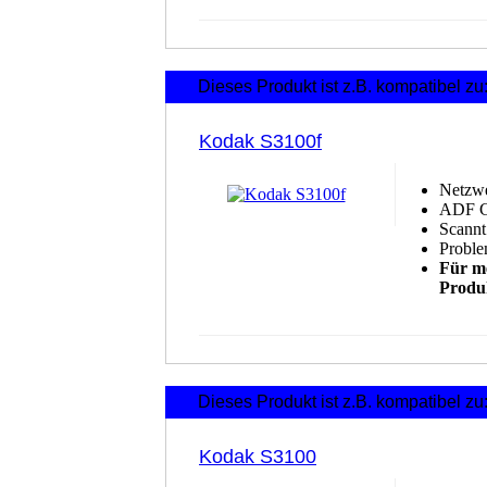
Dieses Produkt ist z.B. kompatibel zu
Kodak S3100f
Netzwe
ADF Gr
Scannt
Proble
Für me
Produk
Dieses Produkt ist z.B. kompatibel zu
Kodak S3100