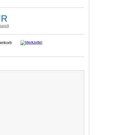
UR
rsand
)