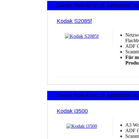
Dieses Produkt ist z.B. kompatibel zu
Kodak S2085f
Netzwe
Flachb
ADF Gr
Scannt
Für me
Produk
Dieses Produkt ist z.B. kompatibel zu
Kodak i3500
A
3
Wo
ADF Gr
Scannt