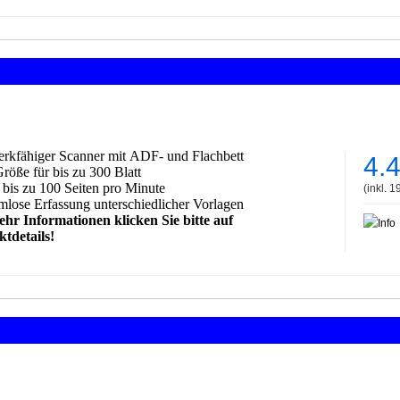
:
rkfähiger Scanner mit
ADF
- und Flachbett
4.
öße für bis zu 300 Blatt
 bis zu 100 Seiten pro Minut
e
(inkl. 
mlose Erfassung unterschiedlicher Vorlagen
hr Informationen klicken Sie bitte auf
tdetails!
: