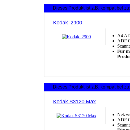
Dieses Produkt ist z.B. kompatibel zu
Kodak i2900
A4
A
ADF Gr
Scannt
Für me
Produk
Dieses Produkt ist z.B. kompatibel zu
Kodak S3120 Max
Netzwe
ADF Gr
Scannt