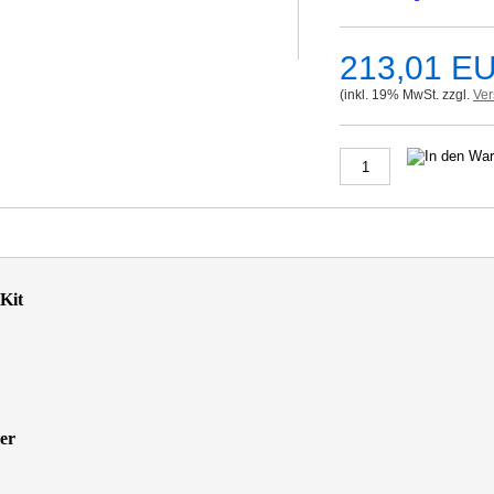
213,01 E
(inkl. 19% MwSt. zzgl.
Ve
Kit
er