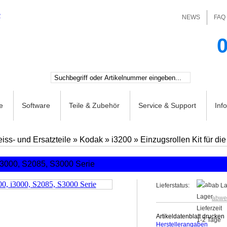
NEWS
FAQ
0
e
Software
Teile & Zubehör
Service & Support
Inf
iss- und Ersatzteile
»
Kodak
»
i3200
»
Einzugsrollen Kit für d
 i3000, S2085, S3000 Serie
Lieferstatus:
ab La
abwe
Artikeldatenblatt drucken
Herstellerangaben