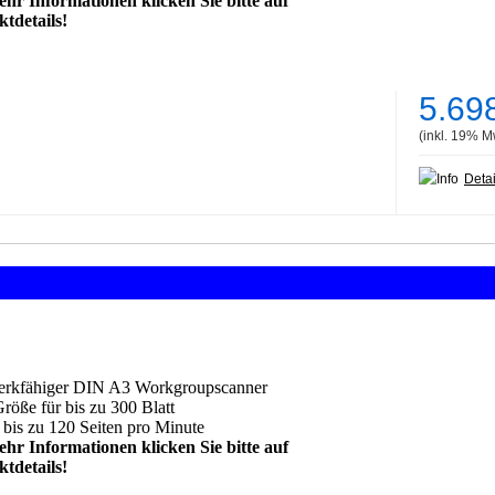
hr Informationen klicken Sie bitte auf
tdetails!
5.69
(inkl. 19% M
Detai
:
rkfähiger DIN A3 Workgroupscanner
öße für bis zu 300 Blatt
 bis zu 120 Seiten pro Minut
e
hr Informationen klicken Sie bitte auf
tdetails!