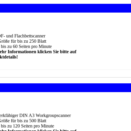
:
DF
- und Flachbettscanner
öße für bis zu 250 Blatt
 bis zu 60 Seiten pro Minut
e
hr Informationen klicken Sie bitte auf
tdetails!
:
rkfähiger DIN A3 Workgroupscanner
öße für bis zu 500 Blatt
 bis zu 120 Seiten pro Minut
e