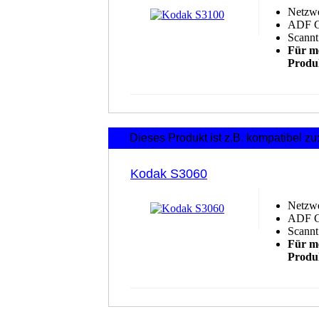
Netzwe
ADF Gr
Scannt
Für me
Produk
Dieses Produkt ist z.B. kompatibel zu
Kodak S3060
Netzwe
ADF Gr
Scannt
Für me
Produk