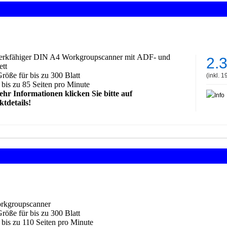
:
rkfähiger DIN A4 Workgroupscanner mit
ADF
- und
2.
ett
öße für bis zu 300 Blatt
(inkl. 
 bis zu 85 Seiten pro Minut
e
hr Informationen klicken Sie bitte auf
tdetails!
:
rkgroup
scanner
öße für bis zu 300 Blatt
 bis zu
110
Seiten pro Minute