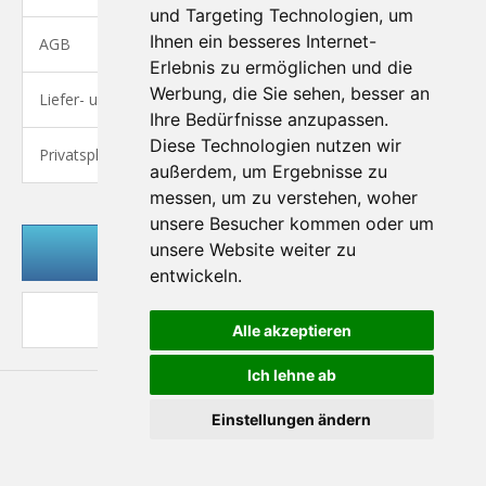
und Targeting Technologien, um
Ihnen ein besseres Internet-
AGB
Erlebnis zu ermöglichen und die
Werbung, die Sie sehen, besser an
Liefer- und Versandkosten
Ihre Bedürfnisse anzupassen.
Diese Technologien nutzen wir
Privatsphäre und Datenschutz
außerdem, um Ergebnisse zu
messen, um zu verstehen, woher
unsere Besucher kommen oder um
unsere Website weiter zu
Kundenlogin
entwickeln.
Desktop Ansicht
Alle akzeptieren
Ich lehne ab
Einstellungen ändern
© 2013 - All rights reserved
Shopsoftware by
Gambio.de
© 2013