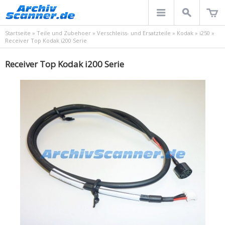
Startseite
»
Teile und Zubehoer
»
Verschleiss- und Ersatzteile
»
Kodak
»
i250
»
Receiver Top Kodak i200 Serie
Receiver Top Kodak i200 Serie