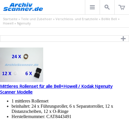
Startseite
»
Teile und Zubehoer
»
Verschleiss- und Ersatzteile
»
BöWe Bell +
Howell
»
Ngenuity
Mittleres Rollenset für alle Bell+Howell / Kodak Ngenuity
Scanner Modelle
1 mittleres Rollenset
beinhaltet: 24 x Führungsroller, 6 x Separatorroller, 12 x
Distanzscheiben, 12 x O-Ringe
Herstellernummer:
CAT8443491