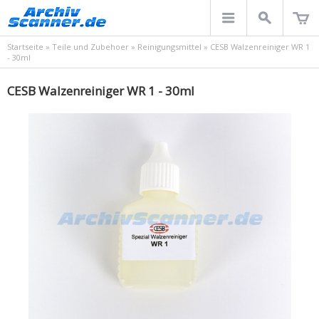
Startseite
»
Teile und Zubehoer
»
Reinigungsmittel
»
CESB Walzenreiniger WR 1
- 30ml
CESB Walzenreiniger WR 1 - 30ml